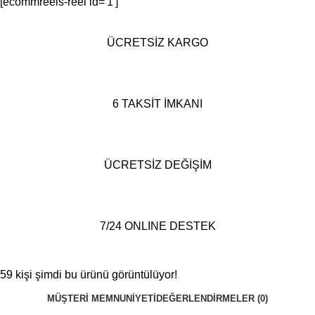
[ecommreels-reel id='1']
ÜCRETSİZ KARGO
6 TAKSİT İMKANI
ÜCRETSİZ DEĞİŞİM
7/24 ONLINE DESTEK
59
kişi şimdi bu ürünü görüntülüyor!
MÜŞTERI MEMNUNIYETI
DEĞERLENDIRMELER (0)