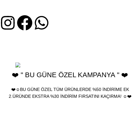
Üyelik Sözleşmesi
2025 Birhediyenolsun.com - Ürünler yeniden satılamaz, farklı
kanallarda kullanılamaz ve çoğaltılamaz. birhediyenolsun "Türk
Patent ve Marka Kurumu" tarafından tescillenmiştir.
❤️ '' BU GÜNE ÖZEL KAMPANYA '' ❤️
❤️☺️BU GÜNE ÖZEL TÜM ÜRÜNLERDE %50 İNDİRİME EK
2.ÜRÜNDE EKSTRA %30 İNDİRİM FIRSATINI KAÇIRMA! ☺️❤️
🎁 Bu Güne Özel Tüm ürünlerde %30 İndirim • Tüm Kartlara 12
Taksit • İleri Tarihli Sipariş • Kapıda Nakit/Kart Ödeme •
Ücretsiz Kargo
🎁 Bu Güne Özel Tüm ürünlerde %30 İndirim • Tüm Kartlara 12
Taksit • İleri Tarihli Sipariş • Kapıda Nakit/Kart Ödeme •