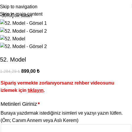
Skip to navigation
Skip to main content
-30%
Çok satan
52. Model
899,00
₺
1.284,29
₺
Sipariş vermekte zorlanıyorsanız rehber videosunu
izlemek için
tıklayın
.
Metinleri Giriniz
*
Buraya yazdırmak istediğiniz isimleri ve yazıyı yazın lütfen.
(Örn; Canım Annem veya Aslı Kerem)