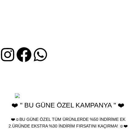
MÜŞTERI HIZMETLERI
İptal ve İade Koşulları
Mesafeli Satış Sözleşmesi
Gizlilik ve KVKK Bilgileri
Üyelik Sözleşmesi
2025 Birhediyenolsun.com - Ürünler yeniden satılamaz, farklı
kanallarda kullanılamaz ve çoğaltılamaz. birhediyenolsun "Türk
Patent ve Marka Kurumu" tarafından tescillenmiştir.
❤️ '' BU GÜNE ÖZEL KAMPANYA '' ❤️
❤️☺️BU GÜNE ÖZEL TÜM ÜRÜNLERDE %50 İNDİRİME EK
2.ÜRÜNDE EKSTRA %30 İNDİRİM FIRSATINI KAÇIRMA! ☺️❤️
🎁 Bu Güne Özel Tüm ürünlerde %30 İndirim • Tüm Kartlara 12