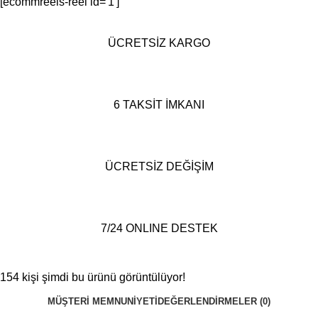
[ecommreels-reel id='1']
ÜCRETSİZ KARGO
6 TAKSİT İMKANI
ÜCRETSİZ DEĞİŞİM
7/24 ONLINE DESTEK
154
kişi şimdi bu ürünü görüntülüyor!
MÜŞTERI MEMNUNIYETI
DEĞERLENDIRMELER (0)