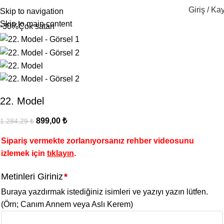
Giriş / Kay
Skip to navigation
Skip to main content
-30%
Çok satan
22. Model
899,00
₺
1.284,29
₺
Sipariş vermekte zorlanıyorsanız rehber videosunu
izlemek için
tıklayın
.
Metinleri Giriniz
*
Buraya yazdırmak istediğiniz isimleri ve yazıyı yazın lütfen.
(Örn; Canım Annem veya Aslı Kerem)