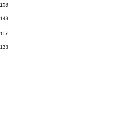
108
148
117
133
ADRES
Selçuklu/ Konya
0 505 980 20 30
bilgi@birhediyenolsun.com
ÜRÜN KATEGORILERI
Dikey Saatler
Yatay Saatler