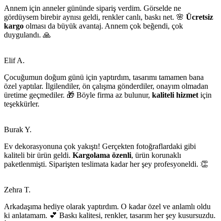
Annem için anneler gününde sipariş verdim. Görselde ne
gördüysem birebir aynısı geldi, renkler canlı, baskı net. 🌸
Ücretsiz
kargo
olması da büyük avantaj. Annem çok beğendi, çok
duygulandı. 🙏
Elif A.
Çocuğumun doğum günü için yaptırdım, tasarımı tamamen bana
özel yaptılar. İlgilendiler, ön çalışma gönderdiler, onayım olmadan
üretime geçmediler. 🎁 Böyle firma az bulunur,
kaliteli hizmet
için
teşekkürler.
Burak Y.
Ev dekorasyonuna çok yakıştı! Gerçekten fotoğraflardaki gibi
kaliteli bir ürün geldi.
Kargolama özenli
, ürün korunaklı
paketlenmişti. Siparişten teslimata kadar her şey profesyoneldi. 👏
Zehra T.
Arkadaşıma hediye olarak yaptırdım. O kadar özel ve anlamlı oldu
ki anlatamam. 💕 Baskı kalitesi, renkler, tasarım her şey kusursuzdu.