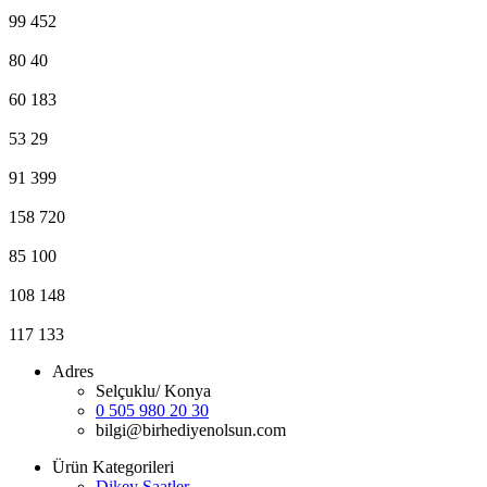
99
452
80
40
60
183
53
29
91
399
158
720
85
100
108
148
117
133
Adres
Selçuklu/ Konya
0 505 980 20 30
bilgi@birhediyenolsun.com
Ürün Kategorileri
Dikey Saatler