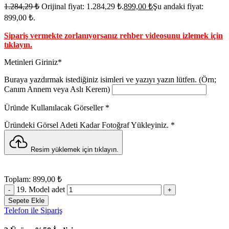
1.284,29
₺
Orijinal fiyat: 1.284,29 ₺.
899,00
₺
Şu andaki fiyat:
899,00 ₺.
Sipariş vermekte zorlanıyorsanız rehber videosunu izlemek için
tıklayın
.
Metinleri Giriniz
*
Buraya yazdırmak istediğiniz isimleri ve yazıyı yazın lütfen. (Örn;
Canım Annem veya Aslı Kerem)
Üründe Kullanılacak Görseller
*
Üründeki Görsel Adeti Kadar Fotoğraf Yükleyiniz.
*
Resim yüklemek için tıklayın.
Toplam:
899,00
₺
19. Model adet
Sepete Ekle
Telefon ile Sipariş