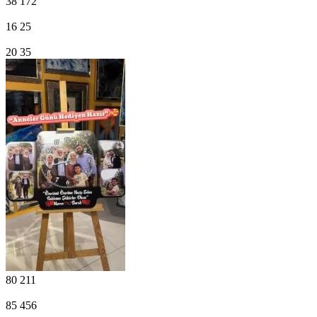
38
172
16
25
20
35
80
211
85
456