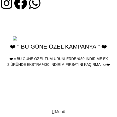
2025 Birhediyenolsun.com - Ürünler yeniden satılamaz, farklı
kanallarda kullanılamaz ve çoğaltılamaz. birhediyenolsun "Türk
Patent ve Marka Kurumu" tarafından tescillenmiştir.
❤️ '' BU GÜNE ÖZEL KAMPANYA '' ❤️
❤️☺️BU GÜNE ÖZEL TÜM ÜRÜNLERDE %50 İNDİRİME EK
2.ÜRÜNDE EKSTRA %30 İNDİRİM FIRSATINI KAÇIRMA! ☺️❤️
🎁 Bu Güne Özel Tüm ürünlerde %30 İndirim • Tüm Kartlara 12
Taksit • İleri Tarihli Sipariş • Kapıda Nakit/Kart Ödeme •
Ücretsiz Kargo
🎁 Bu Güne Özel Tüm ürünlerde %30 İndirim • Tüm Kartlara 12
Taksit • İleri Tarihli Sipariş • Kapıda Nakit/Kart Ödeme •
Ücretsiz Kargo
Menü