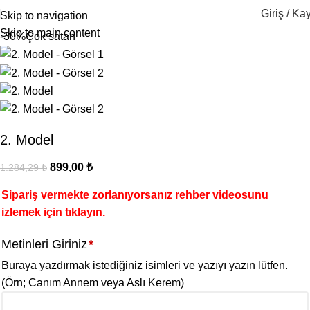
Giriş / Kay
Skip to navigation
Skip to main content
-30%
Çok satan
2. Model
899,00
₺
1.284,29
₺
Sipariş vermekte zorlanıyorsanız rehber videosunu
izlemek için
tıklayın
.
Metinleri Giriniz
*
Buraya yazdırmak istediğiniz isimleri ve yazıyı yazın lütfen.
(Örn; Canım Annem veya Aslı Kerem)