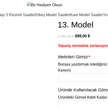
tay 5 Resimli Saatler
Dikey Model Saatler
Kare Model Saatler
Yu
13. Model
899,00
₺
1.284,29
₺
Sipariş vermekte zorlanıyo
Metinleri Giriniz
*
Buraya yazdırmak istediğiniz 
Kerem)
Üründe Kullanılacak Görse
Üründeki Görsel Adeti Kadar 