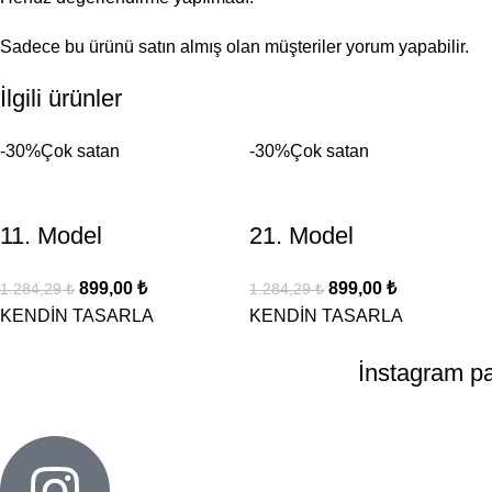
Sadece bu ürünü satın almış olan müşteriler yorum yapabilir.
İlgili ürünler
-30%
Çok satan
-30%
Çok satan
11. Model
21. Model
899,00
₺
899,00
₺
1.284,29
₺
1.284,29
₺
KENDİN TASARLA
KENDİN TASARLA
İnstagram pay