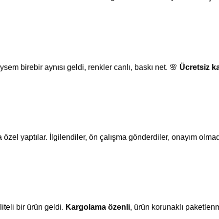
m birebir aynısı geldi, renkler canlı, baskı net. 🌸
Ücretsiz k
l yaptılar. İlgilendiler, ön çalışma gönderdiler, onayım olmad
teli bir ürün geldi.
Kargolama özenli
, ürün korunaklı paketlenm