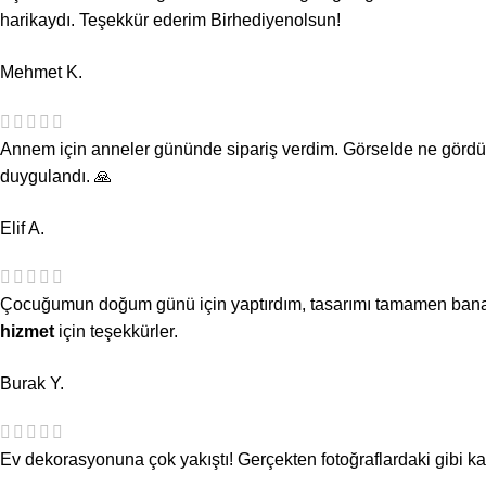
harikaydı. Teşekkür ederim Birhediyenolsun!
Mehmet K.
Annem için anneler gününde sipariş verdim. Görselde ne gördüyse
duygulandı. 🙏
Elif A.
Çocuğumun doğum günü için yaptırdım, tasarımı tamamen bana öze
hizmet
için teşekkürler.
Burak Y.
Ev dekorasyonuna çok yakıştı! Gerçekten fotoğraflardaki gibi kali