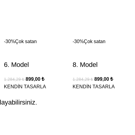
-30%
Çok satan
-30%
Çok satan
6. Model
8. Model
899,00
₺
899,00
₺
1.284,29
₺
1.284,29
₺
KENDİN TASARLA
KENDİN TASARLA
ayabilirsiniz.