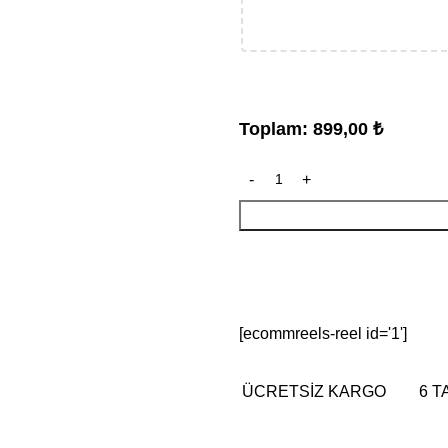
Toplam:
899,00
₺
[ecommreels-reel id='1']
ÜCRETSİZ KARGO
6 T