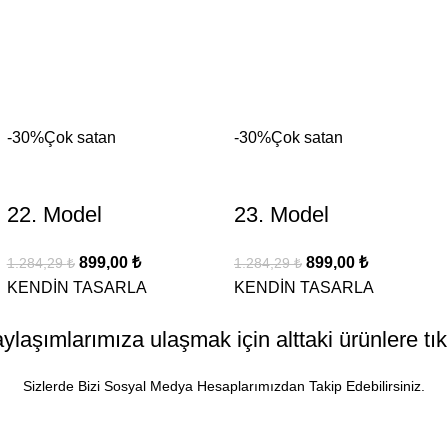
-30%
Çok satan
-30%
Çok satan
22. Model
23. Model
899,00
₺
899,00
₺
1.284,29
₺
1.284,29
₺
KENDİN TASARLA
KENDİN TASARLA
laşımlarımıza ulaşmak için alttaki ürünlere tıkl
Sizlerde Bizi Sosyal Medya Hesaplarımızdan Takip Edebilirsiniz.