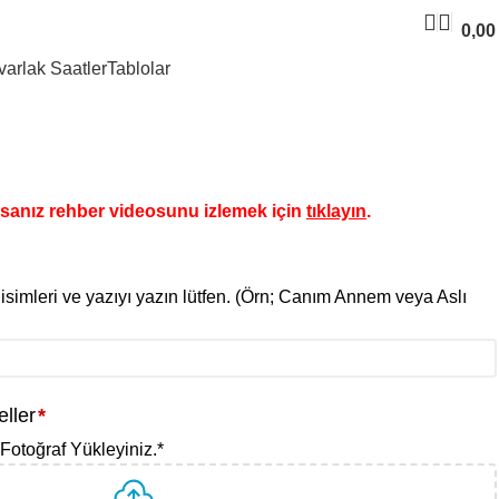
0,0
varlak Saatler
Tablolar
rsanız rehber videosunu izlemek için
tıklayın
.
isimleri ve yazıyı yazın lütfen. (Örn; Canım Annem veya Aslı
ller
*
Fotoğraf Yükleyiniz.
*