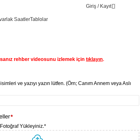
Giriş / Kayıt
0,0
varlak Saatler
Tablolar
rsanız rehber videosunu izlemek için
tıklayın
.
isimleri ve yazıyı yazın lütfen. (Örn; Canım Annem veya Aslı
ller
*
Fotoğraf Yükleyiniz.
*