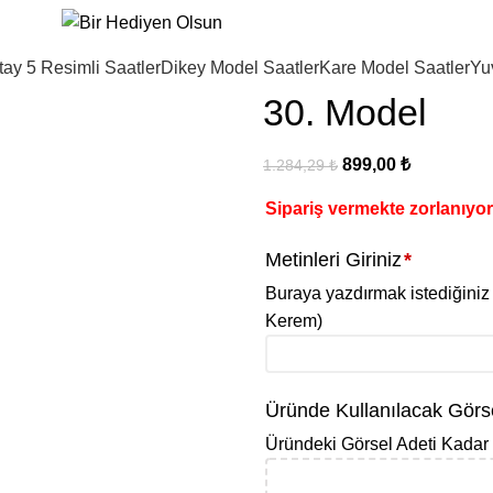
tay 5 Resimli Saatler
Dikey Model Saatler
Kare Model Saatler
Yu
30. Model
899,00
₺
1.284,29
₺
Sipariş vermekte zorlanıyo
Metinleri Giriniz
*
Buraya yazdırmak istediğiniz 
Kerem)
Üründe Kullanılacak Görse
Üründeki Görsel Adeti Kadar 