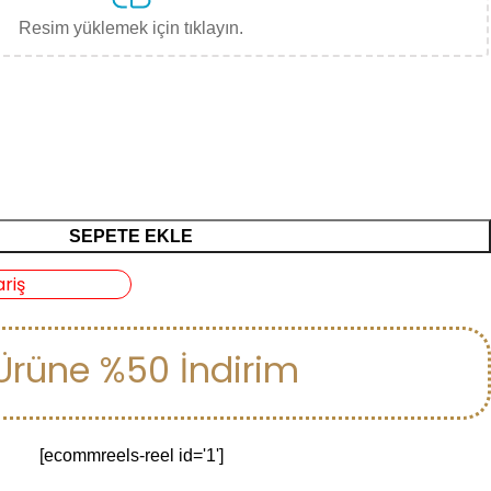
Resim yüklemek için tıklayın.
SEPETE EKLE
ariş
Ürüne %50 İndirim
[ecommreels-reel id='1']