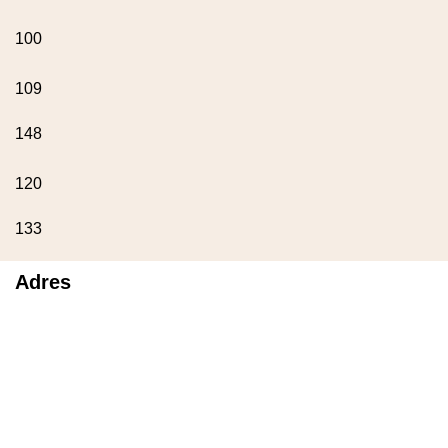
100
109
148
120
133
Adres
Selçuklu/ Konya
0 505 980 20 30
bilgi@birhediyenolsun.com
Ürün Kategorileri