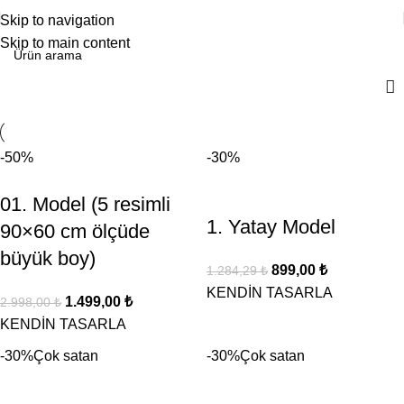
Skip to navigation
Skip to main content
-50%
-30%
01. Model (5 resimli
1. Yatay Model
90×60 cm ölçüde
büyük boy)
899,00
₺
1.284,29
₺
KENDİN TASARLA
1.499,00
₺
2.998,00
₺
KENDİN TASARLA
-30%
Çok satan
-30%
Çok satan