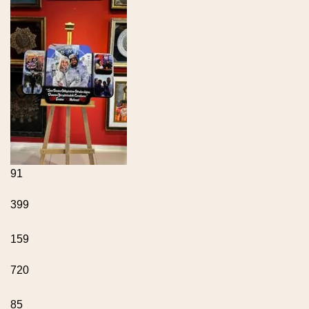
91
399
159
720
85