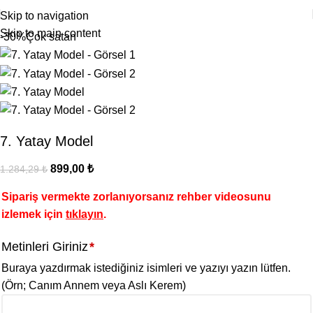
Skip to navigation
Skip to main content
-30%
Çok satan
7. Yatay Model
899,00
₺
1.284,29
₺
Sipariş vermekte zorlanıyorsanız rehber videosunu
izlemek için
tıklayın
.
Metinleri Giriniz
*
Buraya yazdırmak istediğiniz isimleri ve yazıyı yazın lütfen.
(Örn; Canım Annem veya Aslı Kerem)