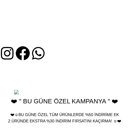
MÜŞTERI HIZMETLERI
İptal ve İade Koşulları
Mesafeli Satış Sözleşmesi
Gizlilik ve KVKK Bilgileri
Üyelik Sözleşmesi
2025 Birhediyenolsun.com - Ürünler yeniden satılamaz, farklı
kanallarda kullanılamaz ve çoğaltılamaz. birhediyenolsun "Türk
Patent ve Marka Kurumu" tarafından tescillenmiştir.
❤️ '' BU GÜNE ÖZEL KAMPANYA '' ❤️
❤️☺️BU GÜNE ÖZEL TÜM ÜRÜNLERDE %50 İNDİRİME EK
2.ÜRÜNDE EKSTRA %30 İNDİRİM FIRSATINI KAÇIRMA! ☺️❤️
🎁 Bu Güne Özel Tüm ürünlerde %30 İndirim • Tüm Kartlara 12