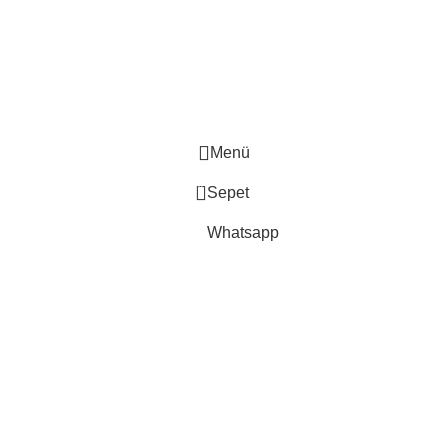
Taksit • İleri Tarihli Sipariş • Kapıda Nakit/Kart Ödeme •
Ücretsiz Kargo
🎁 Bu Güne Özel Tüm ürünlerde %30 İndirim • Tüm Kartlara 12
Taksit • İleri Tarihli Sipariş • Kapıda Nakit/Kart Ödeme •
Ücretsiz Kargo
Menü
0
Sepet
Whatsapp