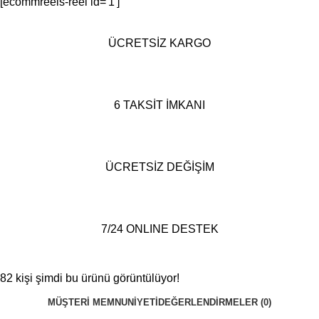
[ecommreels-reel id='1']
ÜCRETSİZ KARGO
6 TAKSİT İMKANI
ÜCRETSİZ DEĞİŞİM
7/24 ONLINE DESTEK
82
kişi şimdi bu ürünü görüntülüyor!
MÜŞTERI MEMNUNIYETI
DEĞERLENDIRMELER (0)