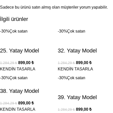
Sadece bu ürünü satın almış olan müşteriler yorum yapabilir.
İlgili ürünler
-30%
Çok satan
-30%
Çok satan
25. Yatay Model
32. Yatay Model
899,00
₺
899,00
₺
1.284,29
₺
1.284,29
₺
KENDİN TASARLA
KENDİN TASARLA
-30%
Çok satan
-30%
Çok satan
38. Yatay Model
39. Yatay Model
899,00
₺
1.284,29
₺
KENDİN TASARLA
899,00
₺
1.284,29
₺