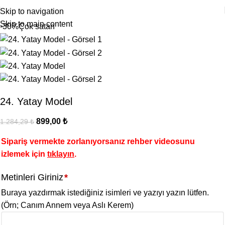
Skip to navigation
Skip to main content
-30%
Çok satan
24. Yatay Model
899,00
₺
1.284,29
₺
Sipariş vermekte zorlanıyorsanız rehber videosunu
izlemek için
tıklayın
.
Metinleri Giriniz
*
Buraya yazdırmak istediğiniz isimleri ve yazıyı yazın lütfen.
(Örn; Canım Annem veya Aslı Kerem)