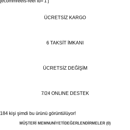
[ecommreels-reel id='1']
ÜCRETSİZ KARGO
6 TAKSİT İMKANI
ÜCRETSİZ DEĞİŞİM
7/24 ONLINE DESTEK
184
kişi şimdi bu ürünü görüntülüyor!
MÜŞTERI MEMNUNIYETI
DEĞERLENDIRMELER (0)