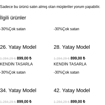
Sadece bu ürünü satın almış olan müşteriler yorum yapabilir.
İlgili ürünler
-30%
Çok satan
-30%
Çok satan
26. Yatay Model
28. Yatay Model
899,00
₺
899,00
₺
1.284,29
₺
1.284,29
₺
KENDİN TASARLA
KENDİN TASARLA
-30%
Çok satan
-30%
Çok satan
34. Yatay Model
42. Yatay Model
899,00
₺
899,00
₺
1.284,29
₺
1.284,29
₺