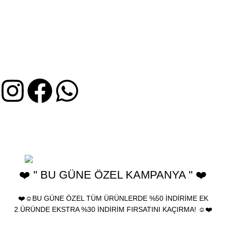
MÜŞTERI HIZMETLERI
İptal ve İade Koşulları
Mesafeli Satış Sözleşmesi
Gizlilik ve KVKK Bilgileri
Üyelik Sözleşmesi
2025 Birhediyenolsun.com - Ürünler yeniden satılamaz, farklı
kanallarda kullanılamaz ve çoğaltılamaz. birhediyenolsun "Türk
Patent ve Marka Kurumu" tarafından tescillenmiştir.
❤️ '' BU GÜNE ÖZEL KAMPANYA '' ❤️
❤️☺️BU GÜNE ÖZEL TÜM ÜRÜNLERDE %50 İNDİRİME EK
2.ÜRÜNDE EKSTRA %30 İNDİRİM FIRSATINI KAÇIRMA! ☺️❤️
🎁 Bu Güne Özel Tüm ürünlerde %30 İndirim • Tüm Kartlara 12