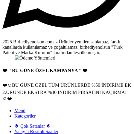
2025 Birhediyenolsun.com - Ürünler yeniden satılamaz, farklı
kanallarda kullanılamaz ve çoğaltılamaz. birhediyenolsun "Türk
Patent ve Marka Kurumu" tarafından tescillenmiştir.
❤️ '' BU GÜNE ÖZEL KAMPANYA '' ❤️
❤️☺️BU GÜNE ÖZEL TÜM ÜRÜNLERDE %50 İNDİRİME EK
2.ÜRÜNDE EKSTRA %30 İNDİRİM FIRSATINI KAÇIRMA!
☺️❤️
Menü
Kategoriler
🌟 Çok Satanlar 🌟
Yatay 5 Resimli Saatler