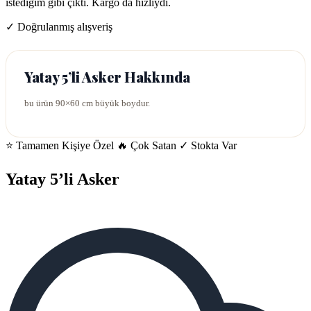
istediğim gibi çıktı. Kargo da hızlıydı.
✓ Doğrulanmış alışveriş
Yatay 5’li Asker Hakkında
bu ürün 90×60 cm büyük boydur.
⭐ Tamamen Kişiye Özel
🔥 Çok Satan
✓ Stokta Var
Yatay 5’li Asker