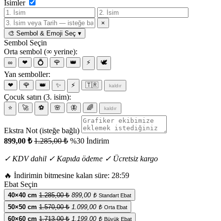
İsimler
×
🎨 Sembol & Emoji Seç
▾
Sembol Seçin
Orta sembol (∞ yerine):
∞
❤
💍
🌹
👑
⚡
🕊️
Yan semboller:
❤
🌹
👑
✨
⚡
🇹🇷
kaldır
Çocuk satırı (3. isim):
⭐
🚀
⚽
🌸
🦋
🌈
kaldır
Ekstra Not (isteğe bağlı)
899,00 ₺
1.285,00 ₺
%30 İndirim
✓ KDV dahil
✓ Kapıda ödeme
✓ Ücretsiz kargo
🔥
İndirimin bitmesine kalan süre:
28:59
Ebat Seçin
40×40 cm
1.285,00 ₺
899,00 ₺
Standart Ebat
50×50 cm
1.570,00 ₺
1.099,00 ₺
Orta Ebat
60×60 cm
1.713,00 ₺
1.199,00 ₺
Büyük Ebat