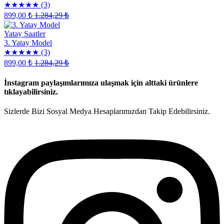
★★★★★
(3)
899,00 ₺
1.284,29 ₺
Yatay Saatler
3. Yatay Model
★★★★★
(3)
899,00 ₺
1.284,29 ₺
Sipariş
vermekte
İnstagram paylaşımlarımıza ulaşmak için alttaki ürünlere
zorlanıyorsanız
tıklayabilirsiniz.
rehber
videosunu
Sizlerde Bizi Sosyal Medya Hesaplarımızdan Takip Edebilirsiniz.
izlemek
için
tıklayın
.
Metinleri
Giriniz
*
Buraya
yazdırmak
istediğiniz
isimleri
ve
yazıyı