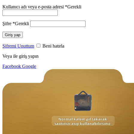
Kullanıcı adı veya e-posta adresi
*
Gerekli
Şifre
*
Gerekli
Giriş yap
Şifremi Unuttum
Beni hatırla
Veya ile giriş yapın
Facebook
Google
1.284,29
₺
Orijinal
fiyat:
1.284,29 ₺.
899,00
₺
Şu
andaki
fiyat:
899,00 ₺.
Normal kalem pil takarak
saatinizi asıp kullanabilirsiniz.