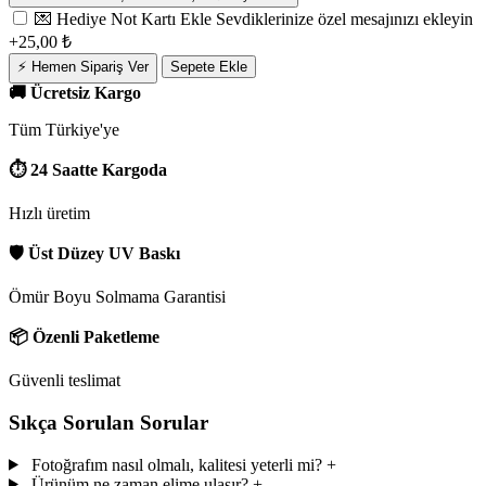
💌 Hediye Not Kartı Ekle
Sevdiklerinize özel mesajınızı ekleyin
+25,00 ₺
⚡ Hemen Sipariş Ver
Sepete Ekle
🚚 Ücretsiz Kargo
Tüm Türkiye'ye
⏱ 24 Saatte Kargoda
Hızlı üretim
🛡 Üst Düzey UV Baskı
Ömür Boyu Solmama Garantisi
📦 Özenli Paketleme
Güvenli teslimat
Sıkça Sorulan Sorular
Fotoğrafım nasıl olmalı, kalitesi yeterli mi?
+
Ürünüm ne zaman elime ulaşır?
+