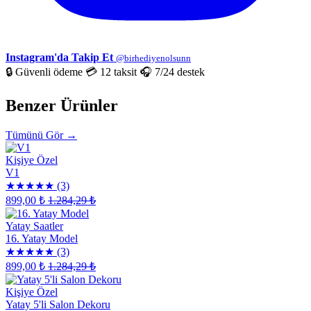
Instagram'da Takip Et
@birhediyenolsunn
🔒 Güvenli ödeme
💳 12 taksit
🎧 7/24 destek
Benzer Ürünler
Tümünü Gör →
Kişiye Özel
V1
★★★★★
(3)
899,00 ₺
1.284,29 ₺
Yatay Saatler
16. Yatay Model
★★★★★
(3)
899,00 ₺
1.284,29 ₺
Kişiye Özel
Yatay 5'li Salon Dekoru