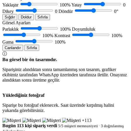
Yaklaştır
100%
Yatay
0
Dikey
0
Döndür
0°
Sığdır
Doldur
Sıfırla
Görsel Ayarları
Parlaklık
100%
Doyumluluk
100%
Kontrast
100%
Gama
100%
Canlandır
Sıfırla
ⓘ
Bu görsel bir ön tasarımdır.
Siparişiniz alındıktan sonra tamamlanmış son tasarım, grafiker
ekibimiz tarafından WhatsApp üzerinden tarafınıza iletilir. Onayınız
alındıktan sonra üretime geçilir.
Yüklediğiniz fotoğraf
Siparişe bu fotoğraf eklenecek. Saat üzerinde kırpılmış halini
yukarıda görebilirsiniz.
+113
Bugün
113
kişi sipariş verdi
5/5 müşteri memnuniyeti · 3 doğrulanmış