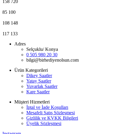
158
720
85
100
108
148
117
133
Adres
Selçuklu/ Konya
0 505 980 20 30
bilgi@birhediyenolsun.com
Ürün Kategorileri
Dikey Saatler
Yatay Saatler
Yuvarlak Saatler
Kare Saatler
Müşteri Hizmetleri
İptal ve İade Koşulları
Mesafeli Satış Sözleşmesi
Gizlilik ve KVKK Bilgileri
Üyelik Sözleşmesi
Instagram