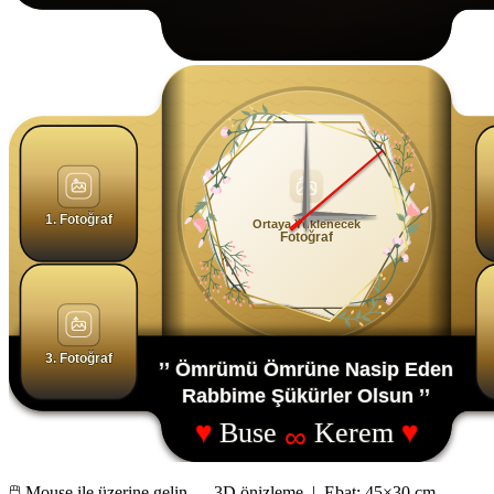
1. Fotoğraf
Ortaya Yüklenecek
Fotoğraf
3. Fotoğraf
’’ Ömrümü Ömrüne Nasip Eden
Rabbime Şükürler Olsun ’’
♥
Buse
Kerem
♥
∞
🖱 Mouse ile üzerine gelin — 3D önizleme | Ebat:
45×30 cm