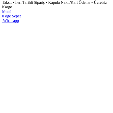
Taksit • İleri Tarihli Sipariş • Kapıda Nakit/Kart Ödeme • Ücretsiz
Kargo
Menü
0
öğe
Sepet
Whatsapp