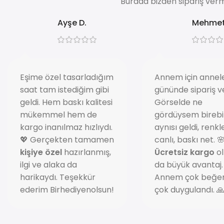
Burada bizden sipariş verm
Ayşe D.
Mehmet
Eşime özel tasarladığım
Annem için annel
saat tam istediğim gibi
gününde sipariş v
geldi. Hem baskı kalitesi
Görselde ne
mükemmel hem de
gördüysem birebi
kargo inanılmaz hızlıydı.
aynısı geldi, renkl
💖 Gerçekten tamamen
canlı, baskı net. 
kişiye özel
hazırlanmış,
Ücretsiz kargo
ol
ilgi ve alaka da
da büyük avantaj.
harikaydı. Teşekkür
Annem çok beğen
ederim Birhediyenolsun!
çok duygulandı. 