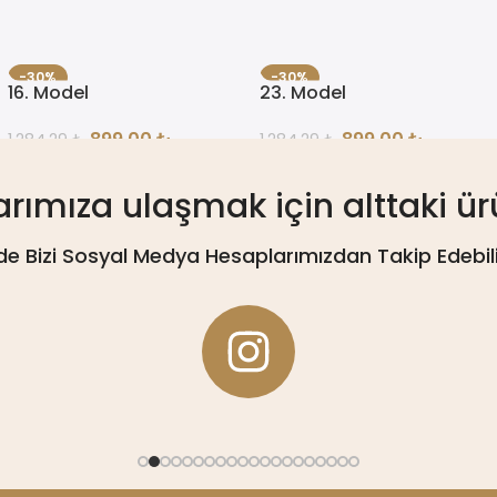
-30%
-30%
16. Model
23. Model
ÇOK SATAN
ÇOK SATAN
899,00
₺
899,00
₺
1.284,29
₺
1.284,29
₺
mıza ulaşmak için alttaki ürün
rde Bizi Sosyal Medya Hesaplarımızdan Takip Edebilir