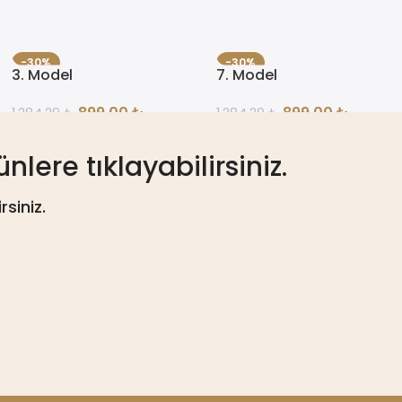
-30%
-30%
3. Model
7. Model
ÇOK SATAN
ÇOK SATAN
899,00
₺
899,00
₺
1.284,29
₺
1.284,29
₺
lere tıklayabilirsiniz.
siniz.