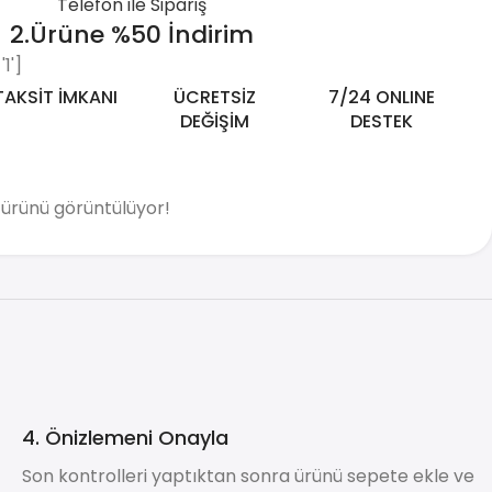
Telefon ile Sipariş
2.Ürüne %50 İndirim
1']
TAKSİT İMKANI
ÜCRETSİZ
7/24 ONLINE
DEĞİŞİM
DESTEK
u ürünü görüntülüyor!
4. Önizlemeni Onayla
Son kontrolleri yaptıktan sonra ürünü sepete ekle ve