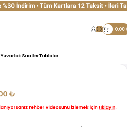
rim • Tüm Kartlara 12 Taksit • İleri Tarihli S
0,00
r
Yuvarlak Saatler
Tablolar
,00
₺
lanıyorsanız rehber videosunu izlemek için
tıklayın
.