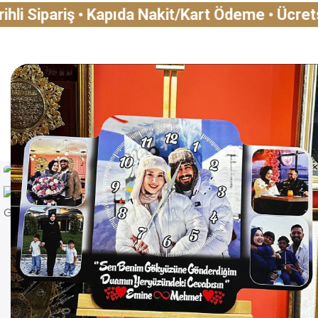
ipariş • Kapıda Nakit/Kart Ödeme • Ücretsiz Kar
🌟 Çok Satanlar 🌟
Yatay 5
-30%
ÇOK SATAN