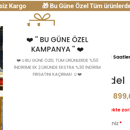
go
🎁 Bu Güne Özel Tüm ürünlerde %30 İndi
❤️ '' BU GÜNE ÖZEL
KAMPANYA '' ❤️
 Resimli Saatler
Dikey Model Saatler
Kare Model Saatle
❤️☺️BU GÜNE ÖZEL TÜM ÜRÜNLERDE %50
İNDİRİME EK 2.ÜRÜNDE EKSTRA %30 İNDİRİM
FIRSATINI KAÇIRMA! ☺️❤️
51. Model
899
1.284,29
₺
Sipariş vermekte zor
Metinleri Giriniz
*