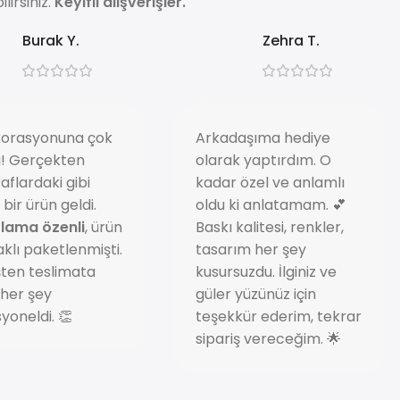
irsiniz.
Keyifli alışverişler.
Burak Y.
Zehra T.
korasyonuna çok
Arkadaşıma hediye
ı! Gerçekten
olarak yaptırdım. O
aflardaki gibi
kadar özel ve anlamlı
i bir ürün geldi.
oldu ki anlatamam. 💕
lama özenli
, ürün
Baskı kalitesi, renkler,
klı paketlenmişti.
tasarım her şey
şten teslimata
kusursuzdu. İlginiz ve
 her şey
güler yüzünüz için
yoneldi. 👏
teşekkür ederim, tekrar
sipariş vereceğim. 🌟