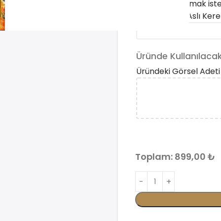
Buraya yazdırmak isted
Annem veya Aslı Ker
Üründe Kullanılacak
Üründeki Görsel Adeti
Toplam:
899,00
₺