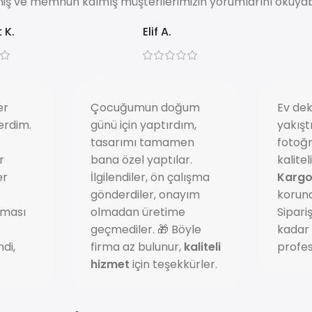
iş ve memnun kalmış müşterilerimizin yorumlarını okuyabil
 K.
Elif A.
er
Çocuğumun doğum
Ev de
erdim.
günü için yaptırdım,
yakışt
tasarımı tamamen
fotoğr
r
bana özel yaptılar.
kalitel
er
İlgilendiler, ön çalışma
Kargo

gönderdiler, onayım
koruna
ması
olmadan üretime
Sipari
geçmediler. 🎁 Böyle
kadar
di,
firma az bulunur,
kaliteli
profes

hizmet
için teşekkürler.