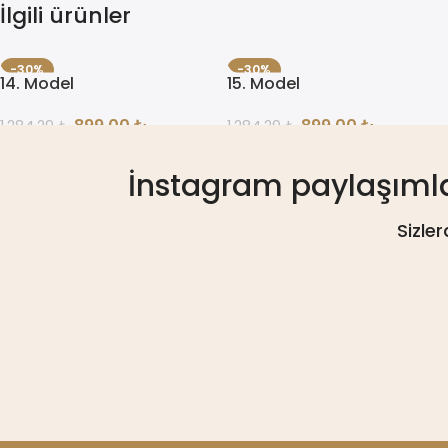
İlgili ürünler
-30%
-30%
14. Model
15. Model
ÇOK SATAN
ÇOK SATAN
899,00
₺
899,00
₺
1.284,29
₺
1.284,29
₺
İnstagram paylaşımları
Sizle