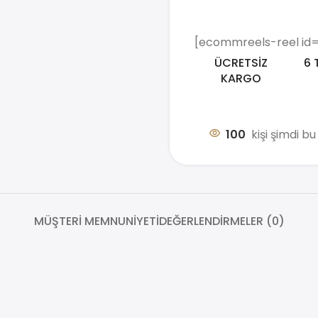
[ecommreels-reel id='
ÜCRETSİZ
6 
KARGO
100
kişi şimdi b
MÜŞTERI MEMNUNIYETI
DEĞERLENDIRMELER (0)