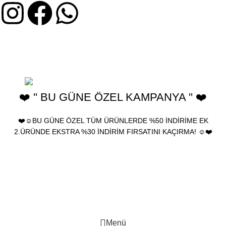
2025 Birhediyenolsun.com - Ürünler yeniden satılamaz, farklı
kanallarda kullanılamaz ve çoğaltılamaz. birhediyenolsun "Türk
Patent ve Marka Kurumu" tarafından tescillenmiştir.
❤️ '' BU GÜNE ÖZEL KAMPANYA '' ❤️
❤️☺️BU GÜNE ÖZEL TÜM ÜRÜNLERDE %50 İNDİRİME EK
2.ÜRÜNDE EKSTRA %30 İNDİRİM FIRSATINI KAÇIRMA! ☺️❤️
🎁 Bu Güne Özel Tüm ürünlerde %30 İndirim • Tüm Kartlara 12
Taksit • İleri Tarihli Sipariş • Kapıda Nakit/Kart Ödeme •
Ücretsiz Kargo
🎁 Bu Güne Özel Tüm ürünlerde %30 İndirim • Tüm Kartlara 12
Taksit • İleri Tarihli Sipariş • Kapıda Nakit/Kart Ödeme •
Ücretsiz Kargo
Menü