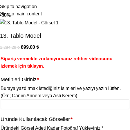
Skip to navigation
Skip to main content
-30%
13. Tablo Model
899,00
₺
1.284,29
₺
Sipariş vermekte zorlanıyorsanız rehber videosunu
izlemek için
tıklayın
.
Metinleri Giriniz
*
Buraya yazdırmak istediğiniz isimleri ve yazıyı yazın lütfen.
(Örn; Canım Annem veya Aslı Kerem)
Üründe Kullanılacak Görseller
*
Üründeki Görsel Adeti Kadar Fotoğraf Yükleyiniz.
*