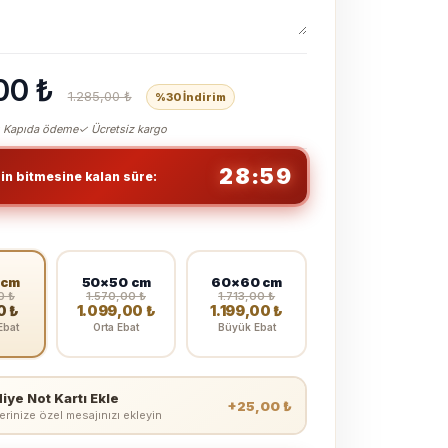
00 ₺
1.285,00 ₺
%30 İndirim
 Kapıda ödeme
✓ Ücretsiz kargo
28:59
min bitmesine kalan süre:
 cm
50×50 cm
60×60 cm
0 ₺
1.570,00 ₺
1.713,00 ₺
0 ₺
1.099,00 ₺
1.199,00 ₺
Ebat
Orta Ebat
Büyük Ebat
iye Not Kartı Ekle
+25,00 ₺
erinize özel mesajınızı ekleyin