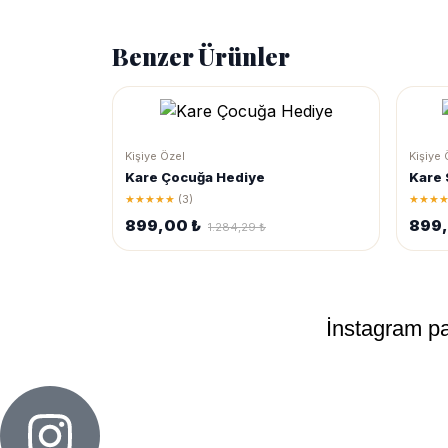
Benzer Ürünler
Kişiye Özel
Kişiye 
Kare Çocuğa Hediye
Kare 
★★★★★
(3)
★★★
899,00 ₺
899
1.284,29 ₺
Sipariş
İnstagram pay
vermekte
zorlanıyorsanız
rehber
videosunu
izlemek