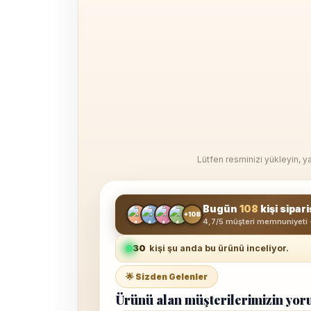
Lütfen resminizi yükleyin, ya
Bugün
108
kişi sipari
+108
4,7/5 müşteri memnuniyeti 
30
kişi şu anda bu ürünü inceliyor.
🌟 Sizden Gelenler
Ürünü alan müşterilerimizin yor