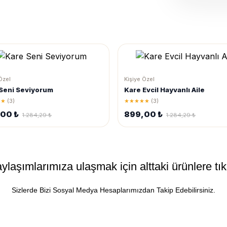
Özel
Kişiye Özel
Seni Seviyorum
Kare Evcil Hayvanlı Aile
★★
(3)
★★★★★
(3)
,00 ₺
899,00 ₺
1.284,29 ₺
1.284,29 ₺
laşımlarımıza ulaşmak için alttaki ürünlere tıkl
Sizlerde Bizi Sosyal Medya Hesaplarımızdan Takip Edebilirsiniz.