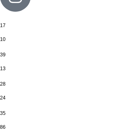
için
tıklayın
.
17
Metinleri
*
Giriniz
10
Buraya
yazdırmak
39
istediğiniz
isimleri ve
13
yazıyı
yazın
28
lütfen.
24
(Örn;
Canım
35
Annem
veya Aslı
86
Kerem)