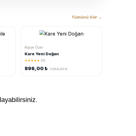
Tümünü Gör →
Kişiye Özel
Kare Yeni Doğan
★★★★★
(3)
899,00 ₺
1.284,29 ₺
ayabilirsiniz.