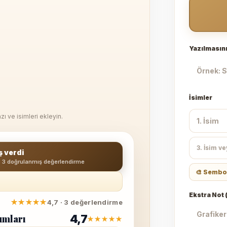
Yazılmasını
İsimler
zı ve isimleri ekleyin.
ş verdi
· 3 doğrulanmış değerlendirme
🎨 Sembo
Ekstra Not (
★★★★★
4,7 · 3 değerlendirme
4,7
umları
★★★★★