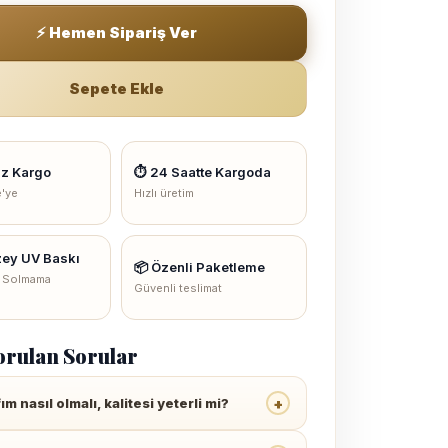
⚡ Hemen Sipariş Ver
Sepete Ekle
iz Kargo
⏱ 24 Saatte Kargoda
e'ye
Hızlı üretim
zey UV Baskı
📦 Özenli Paketleme
 Solmama
Güvenli teslimat
orulan Sorular
+
m nasıl olmalı, kalitesi yeterli mi?