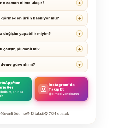
+
ne zaman elime ulaşır?
+
ı görmeden ürün basılıyor mu?
+
a değişim yapabilir miyim?
+
l çalışır, pil dahil mi?
+
ödeme güvenli mi?
tsApp'tan
Instagram'da
ariş Ver
Takip Et
 iletişim, anında
@birhediyenolsunn
ek
 Güvenli ödeme
💳 12 taksit
🎧 7/24 destek