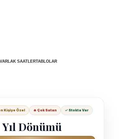
VARLAK SAATLER
TABLOLAR
 Kişiye Özel
🔥 Çok Satan
✓ Stokta Var
 Yıl Dönümü