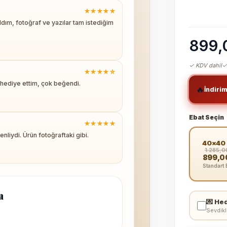
★★★★★
ım, fotoğraf ve yazılar tam istediğim
899,
✓ KDV dahil
✓
★★★★☆
 hediye ettim, çok beğendi.
🔥
İndiri
Ebat Seçin
★★★★★
liydi. Ürün fotoğraftaki gibi.
40×40
1.285,0
899,0
Standart 
a
💌 Hed
Sevdikl