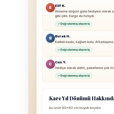
Elif K.
E
Anneme doğum günü hediyesi olarak ald
gibi çıktı. Kargo da hızlıydı.
✓ Doğrulanmış alışveriş
Burak H.
B
Kaliteli baskı, sağlam kutu. Arkadaşıma
✓ Doğrulanmış alışveriş
Can Y.
C
Hediye olarak aldım, paketleme çok özen
✓ Doğrulanmış alışveriş
Kare Yıl Dönümü Hakkınd
bu ürün 90×60 cm büyük boydur.