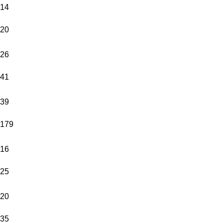
14
Üründe
20
Kullanılacak
*
Görseller
26
Üründeki
41
Görsel
Adeti
*
39
Kadar
Fotoğraf
179
Yükleyiniz.
16
Resim yüklemek için tıklayın.
25
20
Toplam:
35