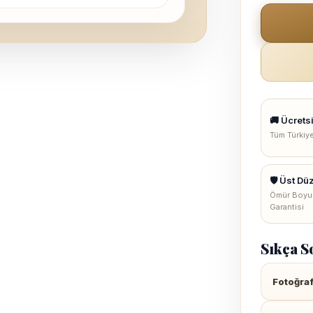
🚚 Ücrets
Tüm Türkiy
🛡 Üst Dü
Ömür Boyu
Garantisi
Sıkça S
Fotoğrafı