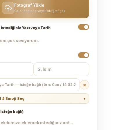
Fotoğraf Yükle
Galeriden seç veya fotoğraf çek
 İstediğiniz Yazı veya Tarih
×
l & Emoji Seç
▾
isteğe bağlı)