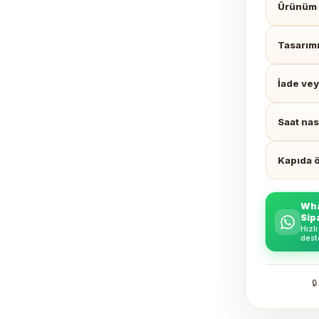
Ürünüm 
Tasarım
İade vey
Saat nası
Kapıda 
Wha
Sip
Hızlı
dest
