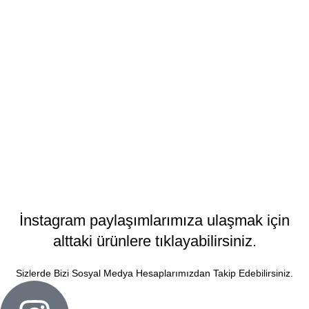
Resim yüklemek için tıklayın.
Toplam:
899,00
₺
SEPETE
EKLE
İnstagram paylaşımlarımıza ulaşmak için
alttaki ürünlere tıklayabilirsiniz.
Sizlerde Bizi Sosyal Medya Hesaplarımızdan Takip Edebilirsiniz.