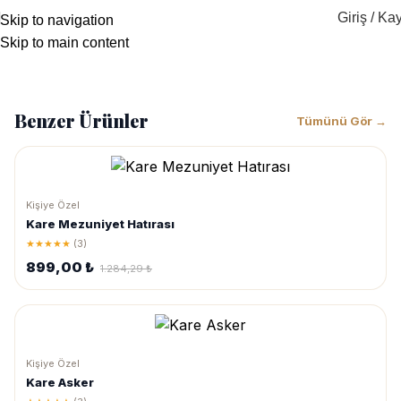
Giriş / Kay
Skip to navigation
Skip to main content
1.284,29
₺
899,00
₺
Benzer Ürünler
Tümünü Gör →
Kişiye Özel
Kare Mezuniyet Hatırası
★★★★★
(3)
899,00 ₺
1.284,29 ₺
Kişiye Özel
Kare Asker