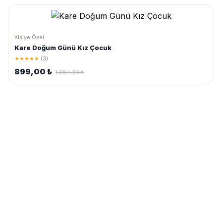
Kişiye Özel
Kare Doğum Günü Kız Çocuk
★★★★★
(3)
899,00 ₺
1.284,29 ₺
Sipariş
vermekte
zorlanıyorsanız
rehber
videosunu
izlemek
için
tıklayın
.
Metinleri