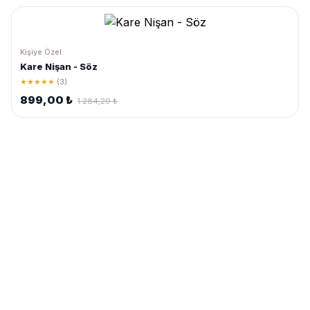
Kişiye Özel
Kare Nişan - Söz
★★★★★
(3)
899,00 ₺
1.284,29 ₺
Sipariş
vermekte
zorlanıyorsanız
rehber
videosunu
izlemek
için
tıklayın
.
Metinleri