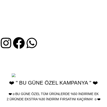
MÜŞTERI HIZMETLERI
İptal ve İade Koşulları
Mesafeli Satış Sözleşmesi
Gizlilik ve KVKK Bilgileri
Üyelik Sözleşmesi
2025 Birhediyenolsun.com - Ürünler yeniden satılamaz, farklı
kanallarda kullanılamaz ve çoğaltılamaz. birhediyenolsun "Türk
Patent ve Marka Kurumu" tarafından tescillenmiştir.
❤️ '' BU GÜNE ÖZEL KAMPANYA '' ❤️
❤️☺️BU GÜNE ÖZEL TÜM ÜRÜNLERDE %50 İNDİRİME EK
2.ÜRÜNDE EKSTRA %30 İNDİRİM FIRSATINI KAÇIRMA! ☺️❤️
🎁 Bu Güne Özel Tüm ürünlerde %30 İndirim • Tüm Kartlara 12