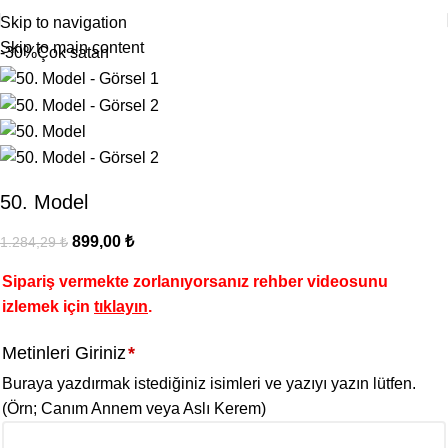
Skip to navigation
Skip to main content
-30%
Çok satan
50. Model
899,00
₺
1.284,29
₺
Sipariş vermekte zorlanıyorsanız rehber videosunu
izlemek için
tıklayın
.
Metinleri Giriniz
*
Buraya yazdırmak istediğiniz isimleri ve yazıyı yazın lütfen.
(Örn; Canım Annem veya Aslı Kerem)