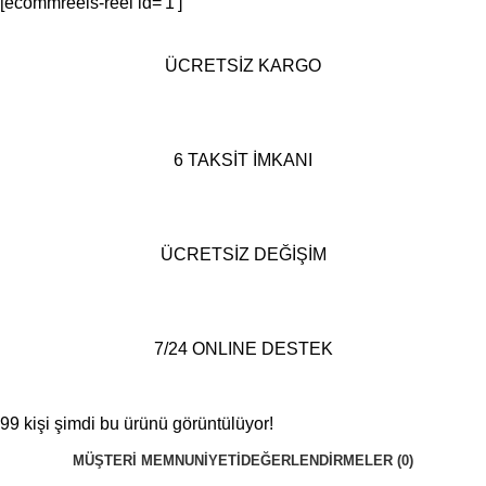
[ecommreels-reel id='1']
ÜCRETSİZ KARGO
6 TAKSİT İMKANI
ÜCRETSİZ DEĞİŞİM
7/24 ONLINE DESTEK
99
kişi şimdi bu ürünü görüntülüyor!
MÜŞTERI MEMNUNIYETI
DEĞERLENDIRMELER (0)