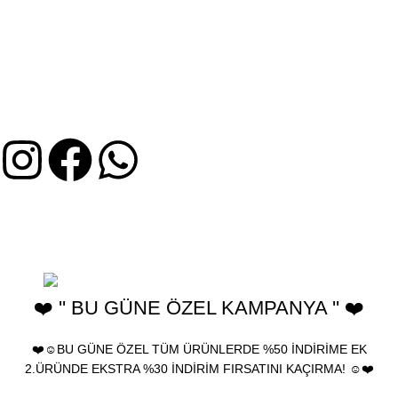
MÜŞTERI HIZMETLERI
İptal ve İade Koşulları
Mesafeli Satış Sözleşmesi
Gizlilik ve KVKK Bilgileri
Üyelik Sözleşmesi
2025 Birhediyenolsun.com - Ürünler yeniden satılamaz, farklı
kanallarda kullanılamaz ve çoğaltılamaz. birhediyenolsun "Türk
Patent ve Marka Kurumu" tarafından tescillenmiştir.
❤️ '' BU GÜNE ÖZEL KAMPANYA '' ❤️
❤️☺️BU GÜNE ÖZEL TÜM ÜRÜNLERDE %50 İNDİRİME EK
2.ÜRÜNDE EKSTRA %30 İNDİRİM FIRSATINI KAÇIRMA! ☺️❤️
🎁 Bu Güne Özel Tüm ürünlerde %30 İndirim • Tüm Kartlara 12