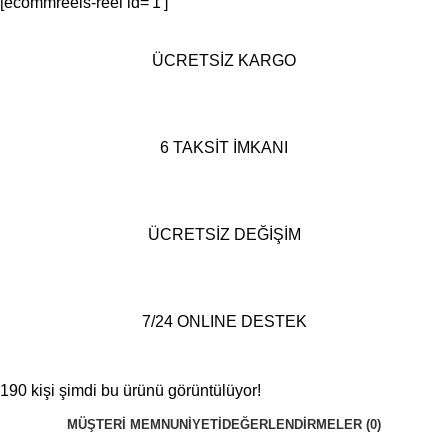
[ecommreels-reel id='1']
ÜCRETSİZ KARGO
6 TAKSİT İMKANI
ÜCRETSİZ DEĞİŞİM
7/24 ONLINE DESTEK
190
kişi şimdi bu ürünü görüntülüyor!
MÜŞTERI MEMNUNIYETI
DEĞERLENDIRMELER (0)