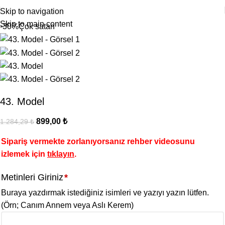
Skip to navigation
Skip to main content
-30%
Çok satan
43. Model
899,00
₺
1.284,29
₺
Sipariş vermekte zorlanıyorsanız rehber videosunu
izlemek için
tıklayın
.
Metinleri Giriniz
*
Buraya yazdırmak istediğiniz isimleri ve yazıyı yazın lütfen.
(Örn; Canım Annem veya Aslı Kerem)