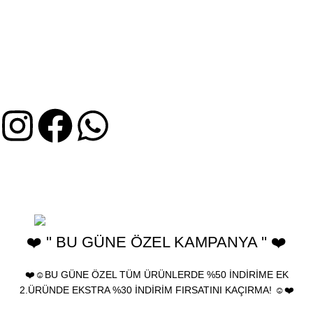
MÜŞTERI HIZMETLERI
İptal ve İade Koşulları
Mesafeli Satış Sözleşmesi
Gizlilik ve KVKK Bilgileri
Üyelik Sözleşmesi
2025 Birhediyenolsun.com - Ürünler yeniden satılamaz, farklı
kanallarda kullanılamaz ve çoğaltılamaz. birhediyenolsun "Türk
Patent ve Marka Kurumu" tarafından tescillenmiştir.
❤️ '' BU GÜNE ÖZEL KAMPANYA '' ❤️
❤️☺️BU GÜNE ÖZEL TÜM ÜRÜNLERDE %50 İNDİRİME EK
2.ÜRÜNDE EKSTRA %30 İNDİRİM FIRSATINI KAÇIRMA! ☺️❤️
🎁 Bu Güne Özel Tüm ürünlerde %30 İndirim • Tüm Kartlara 12