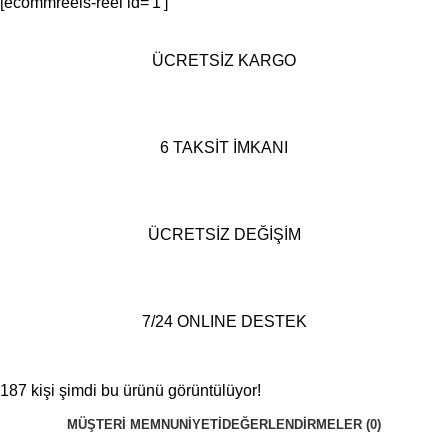
[ecommreels-reel id='1']
ÜCRETSİZ KARGO
6 TAKSİT İMKANI
ÜCRETSİZ DEĞİŞİM
7/24 ONLINE DESTEK
187
kişi şimdi bu ürünü görüntülüyor!
MÜŞTERI MEMNUNIYETI
DEĞERLENDIRMELER (0)