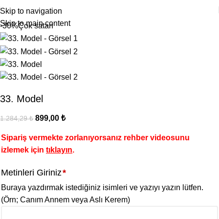
Skip to navigation
Skip to main content
-30%
Çok satan
33. Model
899,00
₺
1.284,29
₺
Sipariş vermekte zorlanıyorsanız rehber videosunu
izlemek için
tıklayın
.
Metinleri Giriniz
*
Buraya yazdırmak istediğiniz isimleri ve yazıyı yazın lütfen.
(Örn; Canım Annem veya Aslı Kerem)