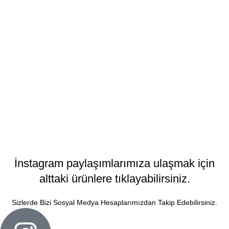
Resim yüklemek için tıklayın.
Toplam:
899,00
₺
SEPETE
İnstagram paylaşımlarımıza ulaşmak için
EKLE
alttaki ürünlere tıklayabilirsiniz.
Sizlerde Bizi Sosyal Medya Hesaplarımızdan Takip Edebilirsiniz.