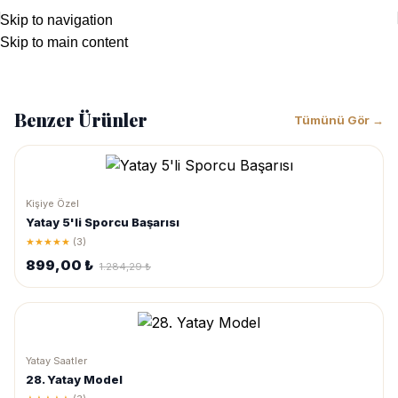
Skip to navigation
Skip to main content
1.284,29
₺
899,00
₺
Benzer Ürünler
Tümünü Gör →
Kişiye Özel
Yatay 5'li Sporcu Başarısı
★★★★★
(3)
899,00 ₺
1.284,29 ₺
Yatay Saatler
28. Yatay Model