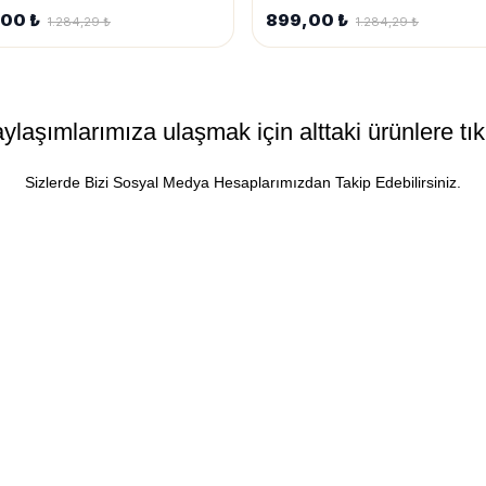
,00 ₺
899,00 ₺
1.284,29 ₺
1.284,29 ₺
laşımlarımıza ulaşmak için alttaki ürünlere tıkl
Sizlerde Bizi Sosyal Medya Hesaplarımızdan Takip Edebilirsiniz.