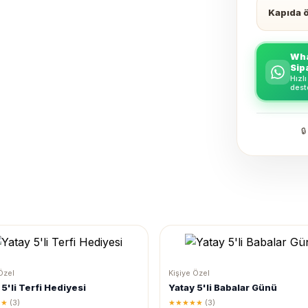
Kapıda 
Wha
Sip
Hızlı
dest

Özel
Kişiye Özel
 5'li Terfi Hediyesi
Yatay 5'li Babalar Günü
★★
(3)
★★★★★
(3)