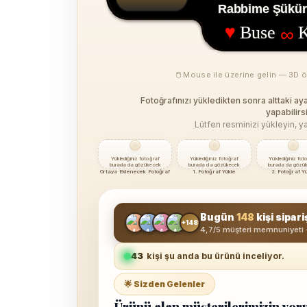
Rabbime Şükürl
♥
Buse
K
∞
🖱 Mouse ile üzerine gelin — 3D 
Fotoğrafınızı yükledikten sonra alttaki a
yapabilirsi
Lütfen resminizi yükleyin, ya
Yüklediğiniz fotoğraf
Yüklediğiniz fotoğraf
Yüklediğiniz fot
burada da gözükecek
burada da gözükecek
burada da gözü
Ortaya Eklenecek Fotoğraf
1. Fotoğraf Yükle
2. Fotoğraf Y
Bugün
148
kişi sipari
+148
4,7/5 müşteri memnuniyeti 
43
kişi şu anda bu ürünü inceliyor.
🌟 Sizden Gelenler