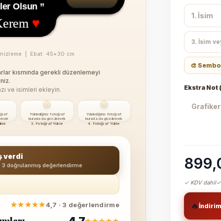
er Olsun ’’
erem
♥
önizleme | Ebat:
45×30 cm
🎨 Sembo
yarlar kısmında gerekli düzenlemeyi
niz.
Ekstra Not (
zı ve isimleri ekleyin.
oğraf
Yüklediğiniz fotoğraf
Yüklediğiniz fotoğraf
kecek
burada da gözükecek
burada da gözükecek
ükle
3. Fotoğraf Yükle
4. Fotoğraf Yükle
ş verdi
899,
· 3 doğrulanmış değerlendirme
✓ KDV dahil
✓
★★★★★
4,7 · 3 değerlendirme
🔥
İndiri