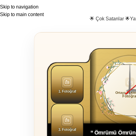
Skip to navigation
Skip to main content
🌟 Çok Satanlar 🌟
Ya
1.284,29
₺
899,00
₺
1. Fotoğraf
Ortaya Yükl
Fotoğra
Normal kalem p
saatinizi asıp kull
3. Fotoğraf
’’ Ömrümü Ömrün