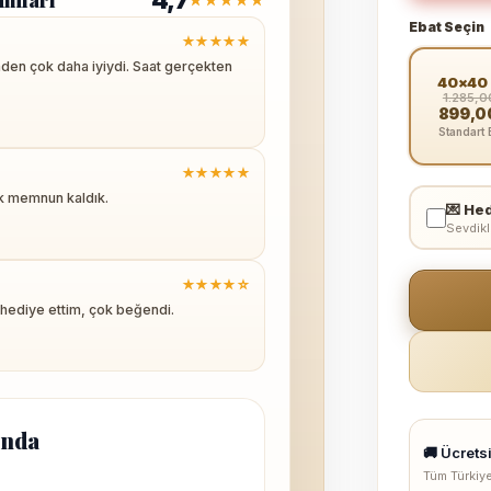
4,7
umları
★★★★★
Ebat Seçin
★★★★★
mden çok daha iyiydi. Saat gerçekten
40×40
1.285,0
899,0
Standart 
★★★★★
ok memnun kaldık.
💌 Hed
Sevdikl
★★★★☆
 hediye ettim, çok beğendi.
ında
🚚 Ücrets
Tüm Türkiy