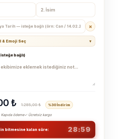
×
l & Emoji Seç
▾
isteğe bağlı)
00 ₺
1.285,00 ₺
%30 İndirim
 Kapıda ödeme
✓ Ücretsiz kargo
28:59
min bitmesine kalan süre: