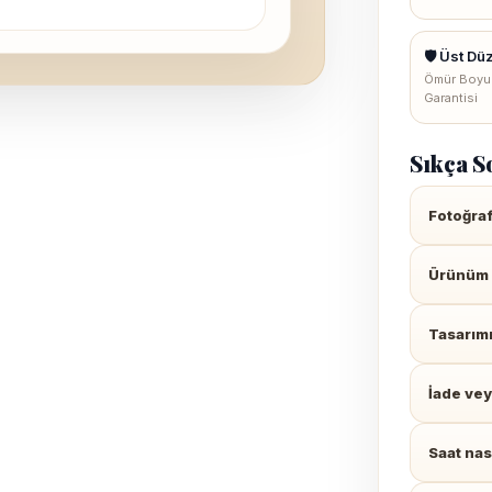
🛡 Üst Dü
Ömür Boyu
Garantisi
Sıkça S
Fotoğrafı
Ürünüm 
Tasarım
İade vey
Saat nası