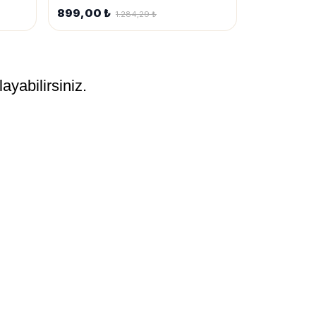
899,00 ₺
1.284,29 ₺
ayabilirsiniz.