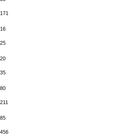
Kadar
Fotoğraf
171
Yükleyiniz.
16
Resim yüklemek için tıklayın.
25
20
Toplam:
35
899,00
₺
80
211
SEPETE
EKLE
85
456