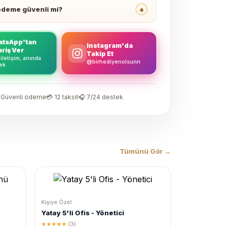
+
ödeme güvenli mi?
tsApp'tan
Instagram'da
ariş Ver
Takip Et
 iletişim, anında
@birhediyenolsunn
ek
 Güvenli ödeme
💳 12 taksit
🎧 7/24 destek
Tümünü Gör →
Kişiye Özel
Yatay 5'li Ofis - Yönetici
★★★★★
(3)