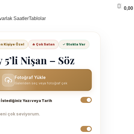
0,0
varlak Saatler
Tablolar
 Kişiye Özel
🔥 Çok Satan
✓ Stokta Var
 5’li Nişan – Söz
Fotoğraf Yükle
Galeriden seç veya fotoğraf çek
 İstediğiniz Yazı veya Tarih