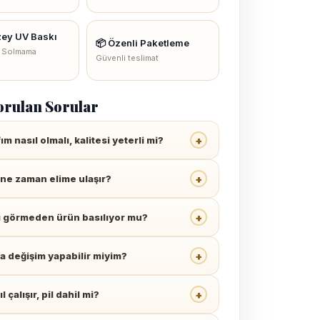
zey UV Baskı
📦 Özenli Paketleme
 Solmama
Güvenli teslimat
orulan Sorular
+
m nasıl olmalı, kalitesi yeterli mi?
+
ne zaman elime ulaşır?
+
ı görmeden ürün basılıyor mu?
+
a değişim yapabilir miyim?
+
l çalışır, pil dahil mi?