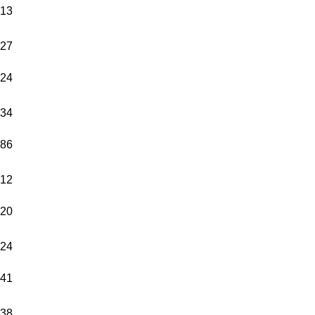
isimleri ve
13
yazıyı
yazın
27
lütfen.
24
(Örn;
Canım
34
Annem
veya Aslı
86
Kerem)
12
Üründe
20
Kullanılacak
*
Görseller
24
Üründeki
41
Görsel
Adeti
*
38