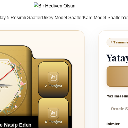
tay 5 Resimli Saatler
Dikey Model Saatler
Kare Model Saatler
Yu
⭐ Tamamen
Yatay
2. Fotoğraf
enecek
f
il takarak
Yazılmasını
anabilirsiniz.
4. Fotoğraf
İsimler
e Nasip Eden