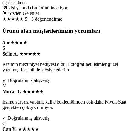
değerlendirme
39
kişi şu anda bu ürünü inceliyor.
🌟 Sizden Gelenler
★★★★★
5 · 3 değerlendirme
Ürünü alan müşterilerimizin yorumları
5
★★★★★
S
Selin A.
★★★★★
Kızımın mezuniyet hediyesi oldu. Fotoğraf net, isimler güzel
yazılmış. Kesinlikle tavsiye ederim.
✓ Doğrulanmış alışveriş
M
Murat T.
★★★★★
Eşime sürpriz yaptım, kalite beklediğimden çok daha iyiydi. Saat
gerçekten çok şık duruyor.
✓ Doğrulanmış alışveriş
C
Can Y.
★★★★★