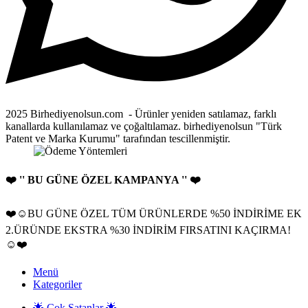
2025 Birhediyenolsun.com - Ürünler yeniden satılamaz, farklı
kanallarda kullanılamaz ve çoğaltılamaz. birhediyenolsun "Türk
Patent ve Marka Kurumu" tarafından tescillenmiştir.
❤️ '' BU GÜNE ÖZEL KAMPANYA '' ❤️
❤️☺️BU GÜNE ÖZEL TÜM ÜRÜNLERDE %50 İNDİRİME EK
2.ÜRÜNDE EKSTRA %30 İNDİRİM FIRSATINI KAÇIRMA!
☺️❤️
Menü
Kategoriler
🌟 Çok Satanlar 🌟