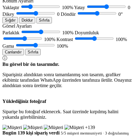
Konum Ayarları
Yaklaştır
100%
Yatay
0
Dikey
0
Döndür
0°
Sığdır
Doldur
Sıfırla
Görsel Ayarları
Parlaklık
100%
Doyumluluk
100%
Kontrast
100%
Gama
100%
Canlandır
Sıfırla
ⓘ
Bu görsel bir ön tasarımdır.
Siparişiniz alındıktan sonra tamamlanmış son tasarım, grafiker
ekibimiz tarafından WhatsApp üzerinden tarafınıza iletilir. Onayınız
alındıktan sonra üretime geçilir.
Yüklediğiniz fotoğraf
Siparişe bu fotoğraf eklenecek. Saat üzerinde kırpılmış halini
yukarıda görebilirsiniz.
+139
Bugün
139
kişi sipariş verdi
5/5 müşteri memnuniyeti · 3 doğrulanmış