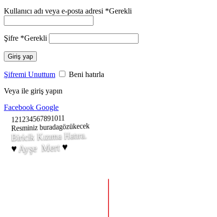
Kullanıcı adı veya e-posta adresi
*
Gerekli
Şifre
*
Gerekli
Giriş yap
Şifremi Unuttum
Beni hatırla
Veya ile giriş yapın
Facebook
Google
11
10
9
8
7
6
5
4
3
2
1
12
1.284,29
₺
gözükecek
Resminiz burada
Orijinal
Biricik Kızıma Hatıra.
fiyat:
♥
Mert
Ayşe
♥
1.284,29 ₺.
899,00
₺
Şu
andaki
fiyat:
899,00 ₺.