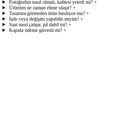
Fotoğrafım nasıl olmalı, kalitesi yeterli mi?
+
Ürünüm ne zaman elime ulaşır?
+
Tasarımı görmeden ürün basılıyor mu?
+
İade veya değişim yapabilir miyim?
+
Saat nasıl çalışır, pil dahil mi?
+
Kapıda ödeme güvenli mi?
+