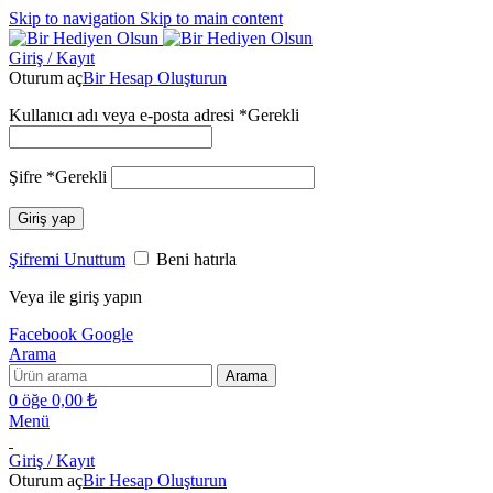
Skip to navigation
Skip to main content
Giriş / Kayıt
Oturum aç
Bir Hesap Oluşturun
Kullanıcı adı veya e-posta adresi
*
Gerekli
Şifre
*
Gerekli
Giriş yap
Şifremi Unuttum
Beni hatırla
Veya ile giriş yapın
Facebook
Google
Arama
Arama
0
öğe
0,00
₺
Menü
Giriş / Kayıt
Oturum aç
Bir Hesap Oluşturun