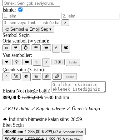
İsimler
×
🎨 Sembol & Emoji Seç
▾
Sembol Seçin
Orta sembol (∞ yerine):
∞
❤
💍
🌹
👑
⚡
🕊️
Yan semboller:
❤
🌹
👑
✨
⚡
🇹🇷
kaldır
Çocuk satırı (3. isim):
⭐
🚀
⚽
🌸
🦋
🌈
kaldır
Ekstra Not (isteğe bağlı)
899,00 ₺
1.285,00 ₺
%30 İndirim
✓ KDV dahil
✓ Kapıda ödeme
✓ Ücretsiz kargo
🔥
İndirimin bitmesine kalan süre:
28:59
Ebat Seçin
40×40 cm
1.285,00 ₺
899,00 ₺
Standart Ebat
50×50 cm
1.570,00 ₺
1.099,00 ₺
Orta Ebat