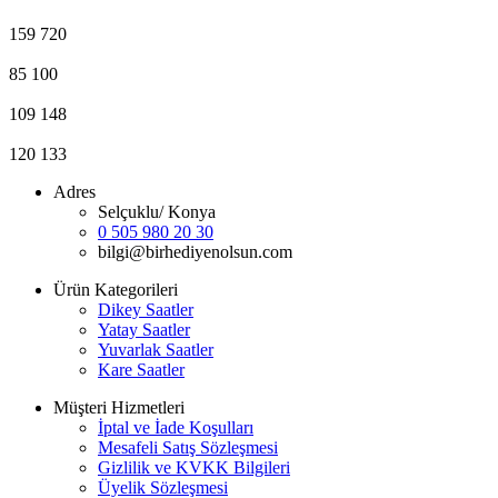
159
720
85
100
109
148
120
133
Adres
Selçuklu/ Konya
0 505 980 20 30
bilgi@birhediyenolsun.com
Ürün Kategorileri
Dikey Saatler
Yatay Saatler
Yuvarlak Saatler
Kare Saatler
Müşteri Hizmetleri
İptal ve İade Koşulları
Mesafeli Satış Sözleşmesi
Gizlilik ve KVKK Bilgileri
Üyelik Sözleşmesi