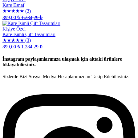
Kare Esnaf
★★★★★
(3)
899,00 ₺
1.284,29 ₺
Kişiye Özel
Kare İsimli Çift Tasarımları
★★★★★
(3)
899,00 ₺
1.284,29 ₺
Sipariş
vermekte
İnstagram paylaşımlarımıza ulaşmak için alttaki ürünlere
zorlanıyorsanız
tıklayabilirsiniz.
rehber
videosunu
Sizlerde Bizi Sosyal Medya Hesaplarımızdan Takip Edebilirsiniz.
izlemek
için
tıklayın
.
Metinleri
Giriniz
*
Buraya
yazdırmak
istediğiniz
isimleri